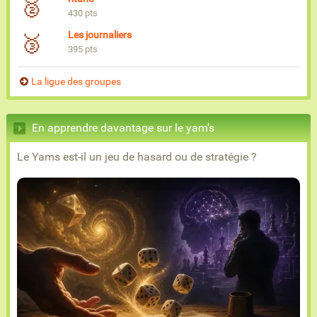
🥈
430 pts
Les journaliers
🥉
395 pts
La ligue des groupes
En apprendre davantage sur le yam's
Le Yams est-il un jeu de hasard ou de stratégie ?