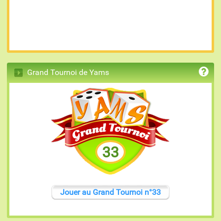
DPOLEARY
a remporté la partie de yams n°15
Il y a 2 heures
julos
a remporté la partie de yams n°14
Il y a 3 heures
Grand Tournoi de Yams
33
Jouer au Grand Tournoi n°33