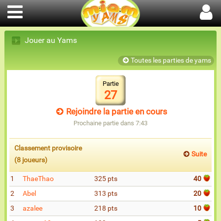
Jouer au Yams
Toutes les parties de yams
Partie
27
Rejoindre la partie en cours
Prochaine partie dans
7:43
Classement provisoire
Suite
(8 joueurs)
1
ThaeThao
325 pts
40
2
Abel
313 pts
20
3
azalee
218 pts
10