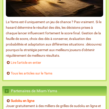
Le Yams est-il uniquement un jeu de chance ? Pas vraiment. Si le
hasard détermine le résultat des dés, les décisions prises à
chaque lancer influencent fortement le score final. Gestion de la
feuille de score, choix des dés à conserver, évaluation des
probabilités et adaptation aux différentes situations : découvrez
pourquoi la stratégie permet aux meilleurs joueurs d'obtenir
régulièrement de meilleurs résultats.
Lire l'article en entier
Tous les articles sur le Yams
Partenaires de Miam-Yams
Sudoku en ligne
Jouer gratuitement à des milliers de grilles de sudoku en ligne et