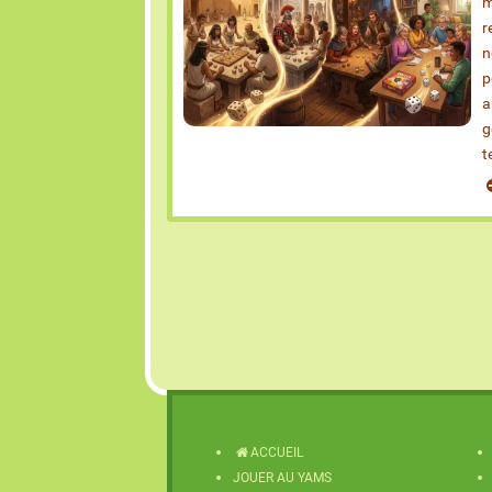
m
r
n
p
a
g
t
ACCUEIL
JOUER AU YAMS