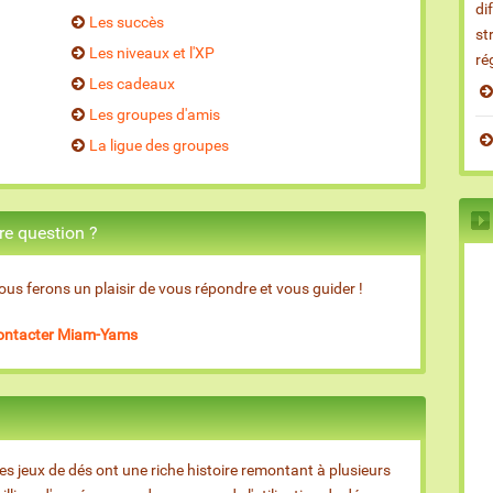
di
Les succès
st
Les niveaux et l'XP
ré
Les cadeaux
Les groupes d'amis
La ligue des groupes
re question ?
us ferons un plaisir de vous répondre et vous guider !
ontacter Miam-Yams
es jeux de dés ont une riche histoire remontant à plusieurs