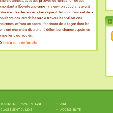
illiers d'années, avec des preuves de l'utilisation de dés
emontant à l'Égypte ancienne il y a environ 3000 ans avant
otre ère. Ces dés anciens témoignent de l'importance et de la
opularité des jeux de hasard à travers les civilisations
nciennes, offrant un aperçu fascinant de la façon dont les
ens ont cherché à divertir et à défier leur chance depuis les
emps les plus reculés.
Lire la suite de l'article
TOURNOIS DE YAMS EN LIGNE
AIDE
CLASSEMENT DU MOIS
ACCESSIBILITÉ