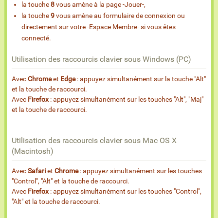
la touche
8
vous amène à la page -Jouer-,
la touche
9
vous amène au formulaire de connexion ou
directement sur votre -Espace Membre- si vous êtes
connecté.
Utilisation des raccourcis clavier sous Windows (PC)
Avec
Chrome
et
Edge
: appuyez simultanément sur la touche "Alt"
et la touche de raccourci.
Avec
Firefox
: appuyez simultanément sur les touches "Alt", "Maj"
et la touche de raccourci.
Utilisation des raccourcis clavier sous Mac OS X
(Macintosh)
Avec
Safari
et
Chrome
: appuyez simultanément sur les touches
"Control", "Alt" et la touche de raccourci.
Avec
Firefox
: appuyez simultanément sur les touches "Control",
"Alt" et la touche de raccourci.