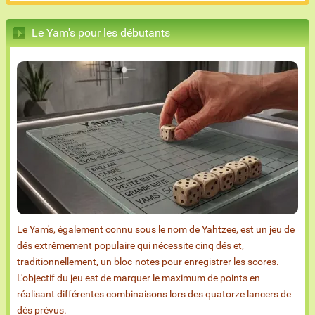
Le Yam's pour les débutants
Le Yam's, également connu sous le nom de Yahtzee, est un jeu de
dés extrêmement populaire qui nécessite cinq dés et,
traditionnellement, un bloc-notes pour enregistrer les scores.
L'objectif du jeu est de marquer le maximum de points en
réalisant différentes combinaisons lors des quatorze lancers de
dés prévus.