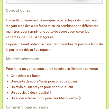
Objectif du jeu
L'objectif du Yams est de marquer le plus de points possible en
lançant cinq dés à six faces et en les combinant de différentes
manières pour remplir une carte de score avec, selon les
variantes, de 13 à 14 catégories.
Le joueur ayant obtenu le plus grand nombre de points à la fin de
la partie est déclaré vainqueur.
Matériel nécessaire
Pour jouer au yams, vous aurez besoin des éléments suivants :
Cinq dés à six faces
Une carte de score Yam's pour chaque joueur
Un stylo ou un crayon pour chaque joueur
Un gobelet à dés (facultatif)
Un accès internet pour jouer sur Miam-Yams 😉
Comment jouer au Yams