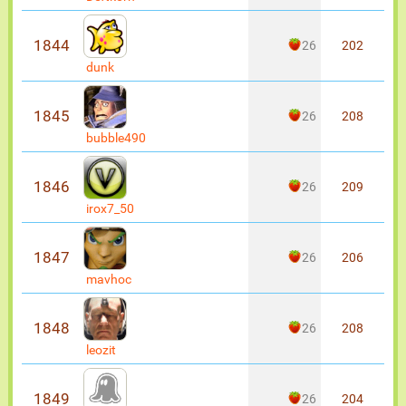
1844
26
202
dunk
1845
26
208
bubble490
1846
26
209
irox7_50
1847
26
206
mavhoc
1848
26
208
leozit
1849
26
204