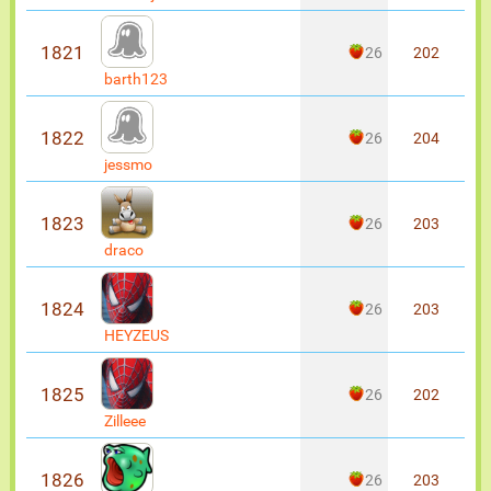
1821
26
202
barth123
1822
26
204
jessmo
1823
26
203
draco
1824
26
203
HEYZEUS
1825
26
202
Zilleee
1826
26
203