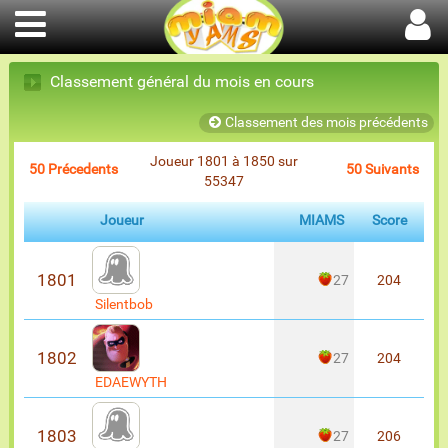
Classement général du mois en cours
Classement des mois précédents
Joueur 1801 à 1850 sur
50 Précedents
50 Suivants
55347
Joueur
MIAMS
Score
1801
27
204
Silentbob
1802
27
204
EDAEWYTH
1803
27
206