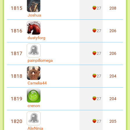
1815
27
208
Joshua
1816
27
206
dustyforg
1817
27
206
painpillomega
1818
27
204
Camelia44
1819
27
204
crenon
1820
27
205
AlixNinja