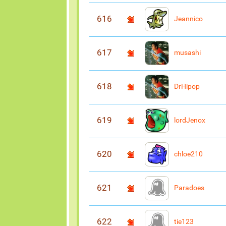
616
Jeannico
617
musashi
618
DrHipop
619
lordJenox
620
chloe210
621
Paradoes
622
tie123