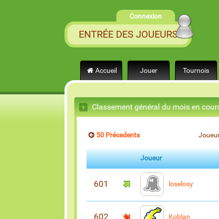
Connexion
ENTRÉE DES JOUEURS
Accueil
Jouer
Tournois
Classement général du mois en cour
50 Précedents
Joueur
Joueur
601
loselosy
602
Koblan