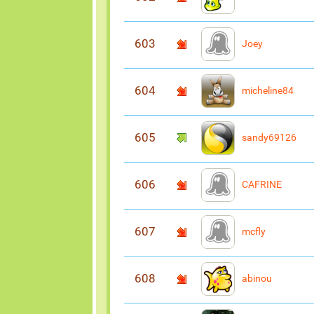
603
Joey
604
micheline84
605
sandy69126
606
CAFRINE
607
mcfly
608
abinou