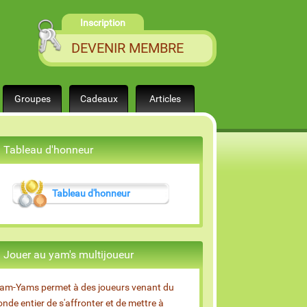
Inscription
DEVENIR MEMBRE
Groupes
Cadeaux
Articles
Tableau d'honneur
Tableau d'honneur
Jouer au yam's multijoueur
am-Yams permet à des joueurs venant du
nde entier de s'affronter et de mettre à