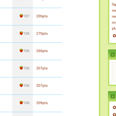
l'
me
107
206
pts
re
co
pl
106
270
pts
106
266
pts
106
207
pts
106
207
pts
106
209
pts