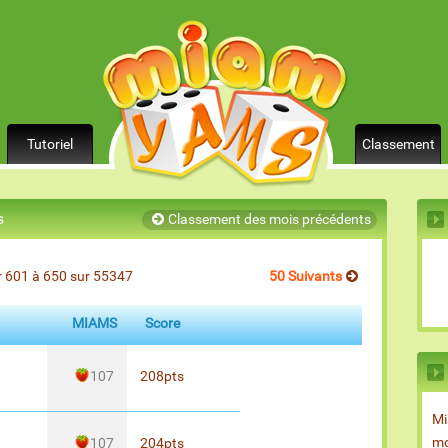
Tutoriel
Classement
s
Classement des mois précédents
 601 à 650 sur 55347
50 Suivants
MIAMS
Score
107
208
pts
Mi
mo
107
204
pts