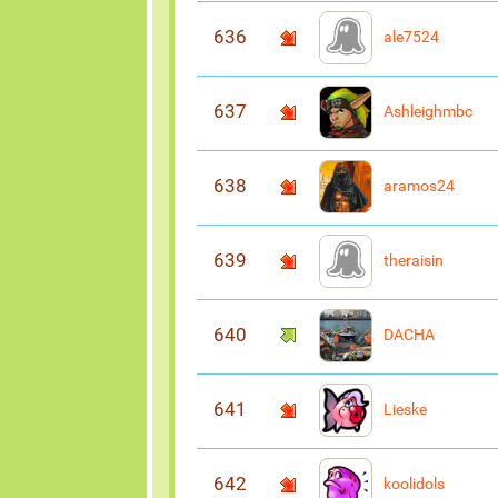
636
ale7524
637
Ashleighmbc
638
aramos24
639
theraisin
640
DACHA
641
Lieske
642
koolidols