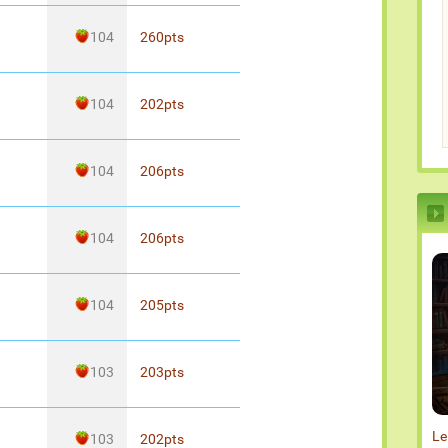
104
260
pts
104
202
pts
104
206
pts
104
206
pts
104
205
pts
103
203
pts
Le
103
202
pts