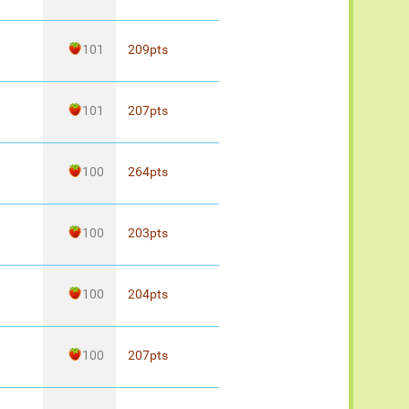
101
209
pts
101
207
pts
100
264
pts
100
203
pts
100
204
pts
100
207
pts