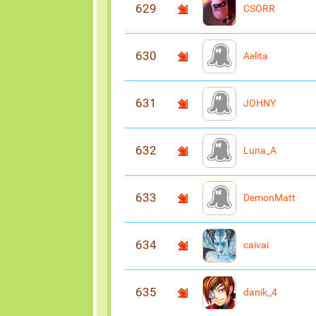
629
CSORR
630
Aelita
631
JOHNY
632
Luna_A
633
DemonMatt
634
caivai
635
danik_4