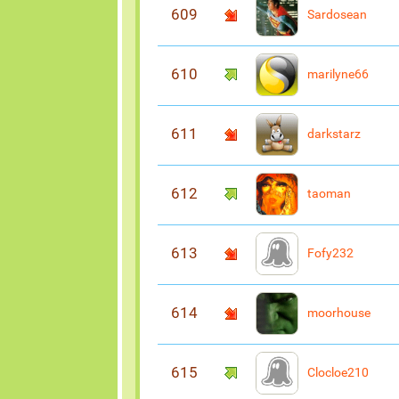
609
Sardosean
610
marilyne66
611
darkstarz
612
taoman
613
Fofy232
614
moorhouse
615
Clocloe210