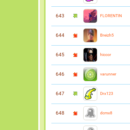
643
FLORENTIN
644
Breizh5
645
hiccor
646
varunner
647
Drx123
648
dcmx8