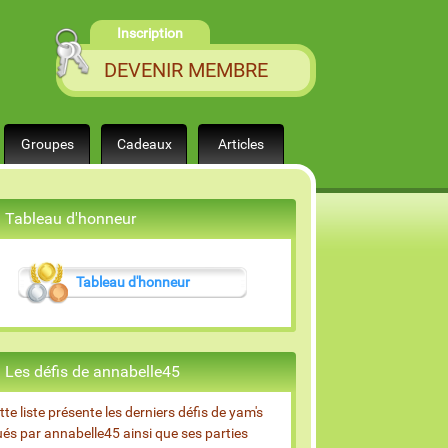
Inscription
DEVENIR MEMBRE
Groupes
Cadeaux
Articles
Tableau d'honneur
Tableau d'honneur
Les défis de annabelle45
tte liste présente les derniers défis de yam's
ués par annabelle45 ainsi que ses parties