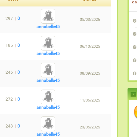
ga
297
|
0
05/03/2026
annabelle45
185
|
0
06/10/2025
annabelle45
246
|
0
08/09/2025
annabelle45
272
|
0
11/06/2025
annabelle45
248
|
0
23/05/2025
annabelle45