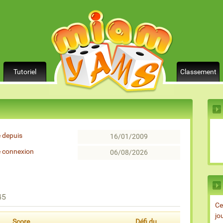
Tutoriel
Classement
 depuis
16/01/2009
e connexion
06/08/2026
45
Ce
jo
Score
Défi du