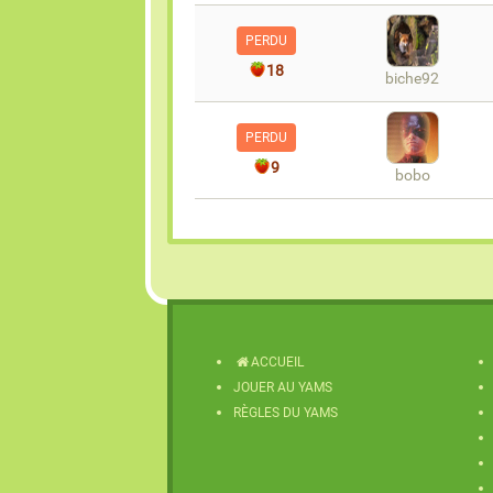
PERDU
18
biche92
PERDU
9
bobo
ACCUEIL
JOUER AU YAMS
RÈGLES DU YAMS