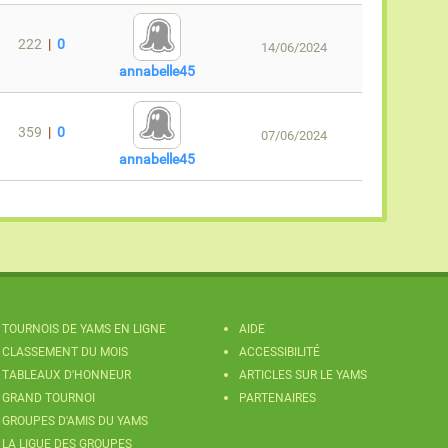
222
|
0
14/06/2024
annabelle45
359
|
0
07/06/2024
annabelle45
TOURNOIS DE YAMS EN LIGNE
AIDE
CLASSEMENT DU MOIS
ACCESSIBILITÉ
TABLEAUX D'HONNEUR
ARTICLES SUR LE YAMS
GRAND TOURNOI
PARTENAIRES
GROUPES D'AMIS DU YAMS
LA LIGUE DES GROUPES