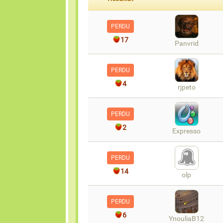
PERDU
17
Panvrid
PERDU
4
rjpeto
PERDU
2
Expresso
PERDU
14
olp
PERDU
6
YnouliaB12