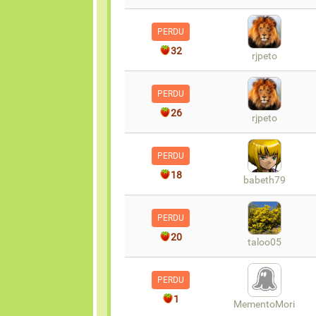
PERDU
32
rjpeto
PERDU
26
rjpeto
PERDU
18
babeth79
PERDU
20
taloo05
PERDU
1
MementoMori