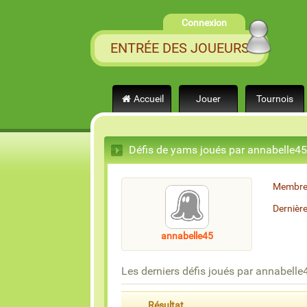
Connexion
ENTRÉE DES JOUEURS
Accueil
Jouer
Tournois
Défis de yams joués par annabelle45
Membre
Dernièr
annabelle45
Les derniers défis joués par annabelle
Résultat