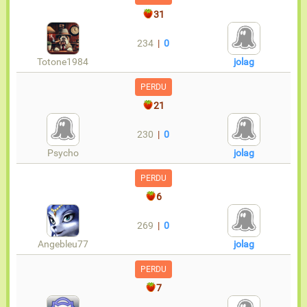
31
234
|
0
Totone1984
jolag
PERDU
21
230
|
0
Psycho
jolag
PERDU
6
269
|
0
Angebleu77
jolag
PERDU
7