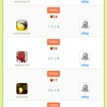
sandsand
jolag
PERDU
24
172
|
0
anne-marie
jolag
PERDU
26
257
|
0
Sylvie134
jolag
PERDU
17
292
|
0
cocomy
jolag
PERDU