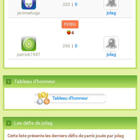
320
|
0
jeromehugo
jolag
PERDU
4
296
|
0
patrick1947
jolag
Tableau d'honneur
Tableau d'honneur
Les défis de jolag
Cette liste présente les derniers défis de yam's joués par jolag