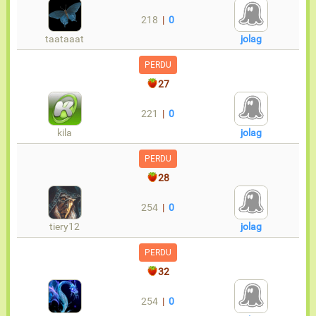
218
|
0
taataaat
jolag
PERDU
27
221
|
0
kila
jolag
PERDU
28
254
|
0
tiery12
jolag
PERDU
32
254
|
0