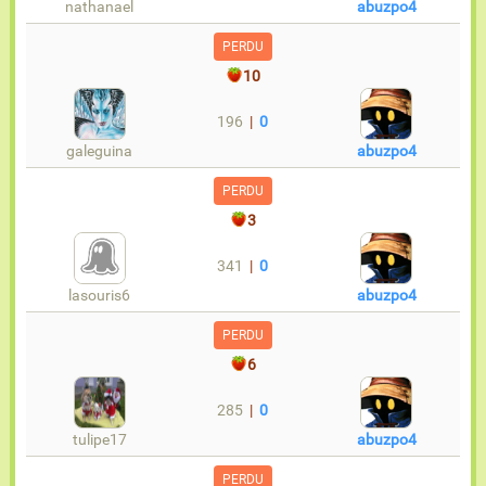
nathanael
abuzpo4
PERDU
10
196
|
0
galeguina
abuzpo4
PERDU
3
341
|
0
lasouris6
abuzpo4
PERDU
6
285
|
0
tulipe17
abuzpo4
PERDU