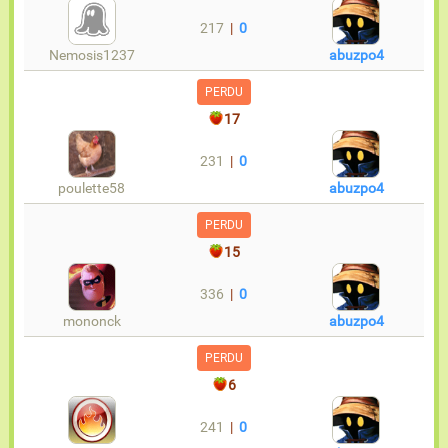
217
|
0
Nemosis1237
abuzpo4
PERDU
17
231
|
0
poulette58
abuzpo4
PERDU
15
336
|
0
mononck
abuzpo4
PERDU
6
241
|
0