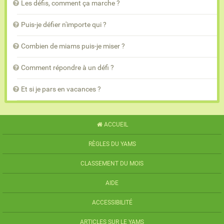
Les défis, comment ça marche ?
Puis-je défier n'importe qui ?
Combien de miams puis-je miser ?
Comment répondre à un défi ?
Et si je pars en vacances ?
ACCUEIL
RÈGLES DU YAMS
CLASSEMENT DU MOIS
AIDE
ACCESSIBILITÉ
ARTICLES SUR LE YAMS