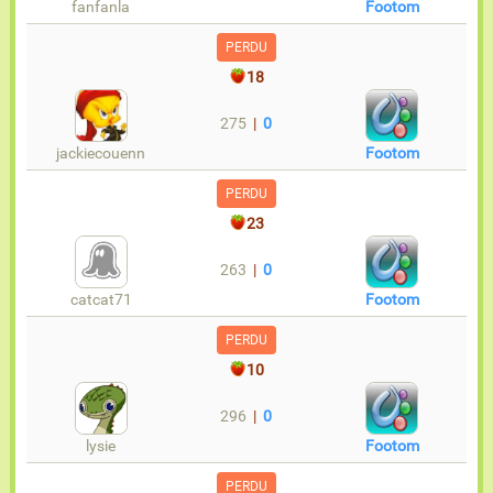
fanfanla
Footom
PERDU
18
275
|
0
jackiecouenn
Footom
PERDU
23
263
|
0
catcat71
Footom
PERDU
10
296
|
0
lysie
Footom
PERDU