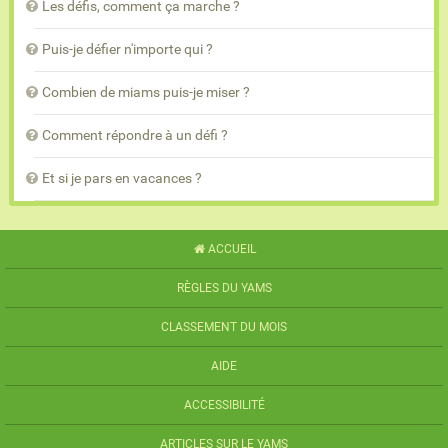
Les défis, comment ça marche ?
Puis-je défier n'importe qui ?
Combien de miams puis-je miser ?
Comment répondre à un défi ?
Et si je pars en vacances ?
ACCUEIL
RÈGLES DU YAMS
CLASSEMENT DU MOIS
AIDE
ACCESSIBILITÉ
ARTICLES SUR LE YAMS