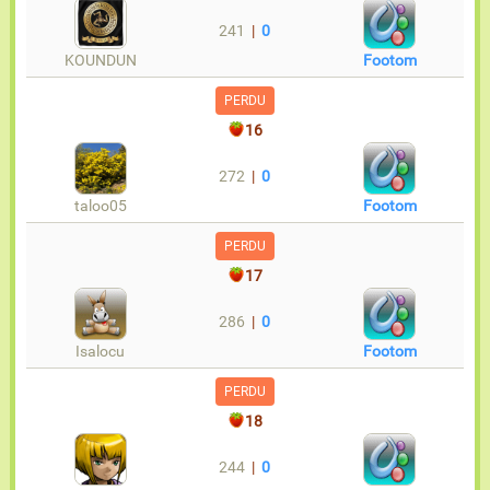
241
|
0
KOUNDUN
Footom
PERDU
16
272
|
0
taloo05
Footom
PERDU
17
286
|
0
Isalocu
Footom
PERDU
18
244
|
0