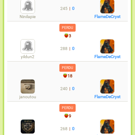
245
|
0
Ninilapie
FlameDeCryst
PERDU
3
288
|
0
yildun2
FlameDeCryst
PERDU
18
240
|
0
janoutou
FlameDeCryst
PERDU
9
268
|
0