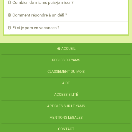
Combien de miams puis-je miser ?
Comment répondre à un défi ?
Et si je pars en vacances ?
ACCUEIL
RÈGLES DU YAMS
CLASSEMENT DU MOIS
AIDE
ACCESSIBILITÉ
ARTICLES SUR LE YAMS
MENTIONS LÉGALES
CONTACT