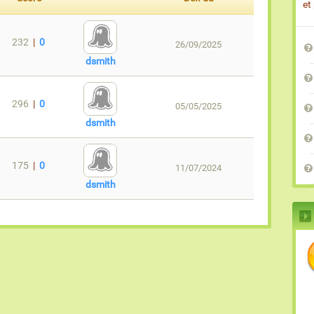
et
232
|
0
26/09/2025
dsmith
296
|
0
05/05/2025
dsmith
175
|
0
11/07/2024
dsmith