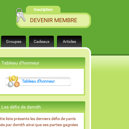
Inscription
DEVENIR MEMBRE
Groupes
Cadeaux
Articles
Tableau d'honneur
Tableau d'honneur
Les défis de dsmith
tte liste présente les derniers défis de yam's
ués par dsmith ainsi que ses parties gagnées