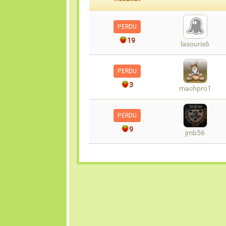
PERDU
19
lasouris6
PERDU
3
machpro1
PERDU
9
jmb56