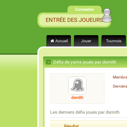
Connexion
ENTRÉE DES JOUEURS
Accueil
Jouer
Tournois
Défis de yams joués par dsmith
Membre
Dernièr
dsmith
Les derniers défis joués par dsmith
Résultat