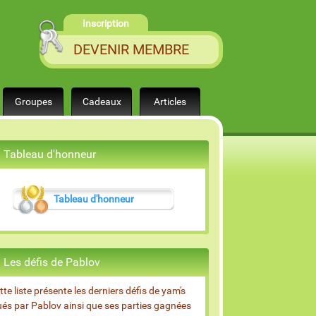
Inscription
DEVENIR MEMBRE
Groupes
Cadeaux
Articles
Tableau d'honneur
Tableau d'honneur
Les défis de Pablov
tte liste présente les derniers défis de yam's
ués par Pablov ainsi que ses parties gagnées