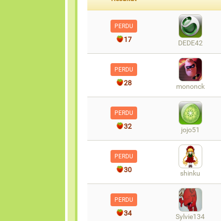
PERDU
17
DEDE42
PERDU
28
mononck
PERDU
32
jojo51
PERDU
30
shinku
PERDU
34
Sylvie134