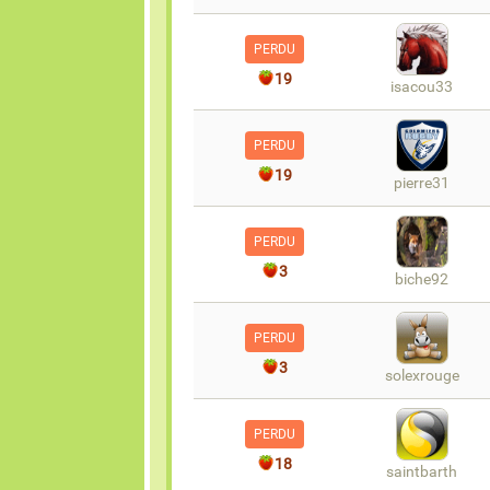
PERDU
19
isacou33
PERDU
19
pierre31
PERDU
3
biche92
PERDU
3
solexrouge
PERDU
18
saintbarth