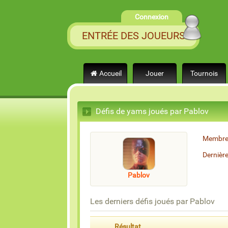
Connexion
ENTRÉE DES JOUEURS
Accueil
Jouer
Tournois
Défis de yams joués par Pablov
Membre
Dernièr
Pablov
Les derniers défis joués par Pablov
Résultat