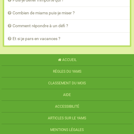
Puis-je défier n'importe qui ?
Combien de miams puis-je miser ?
Comment répondre à un défi ?
Et si je pars en vacances ?
ACCUEIL
RÈGLES DU YAMS
CLASSEMENT DU MOIS
AIDE
ACCESSIBILITÉ
ARTICLES SUR LE YAMS
MENTIONS LÉGALES