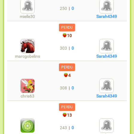
250
|
0
mielle30
Sarah4349
PERDU
10
303
|
0
marcgobelins
Sarah4349
PERDU
4
308
|
0
chris63
Sarah4349
PERDU
13
243
|
0