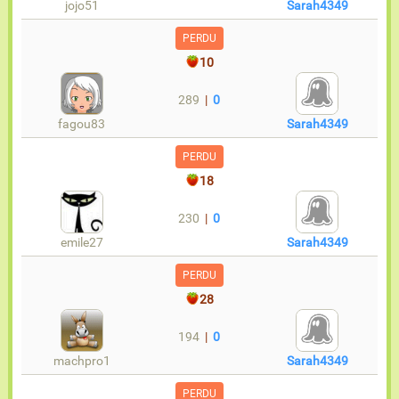
jojo51
Sarah4349
PERDU
10
289
|
0
fagou83
Sarah4349
PERDU
18
230
|
0
emile27
Sarah4349
PERDU
28
194
|
0
machpro1
Sarah4349
PERDU