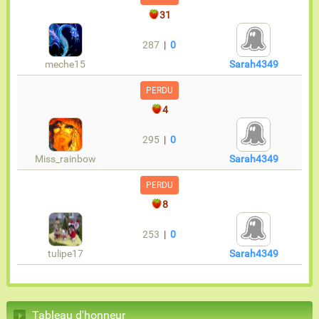
31
287
|
0
meche15
Sarah4349
PERDU
4
295
|
0
Miss_rainbow
Sarah4349
PERDU
8
253
|
0
tulipe17
Sarah4349
Tableau d'honneur