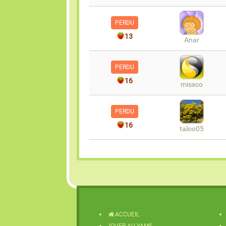
PERDU
13
Anar
PERDU
16
missco
PERDU
16
taloo05
ACCUEIL