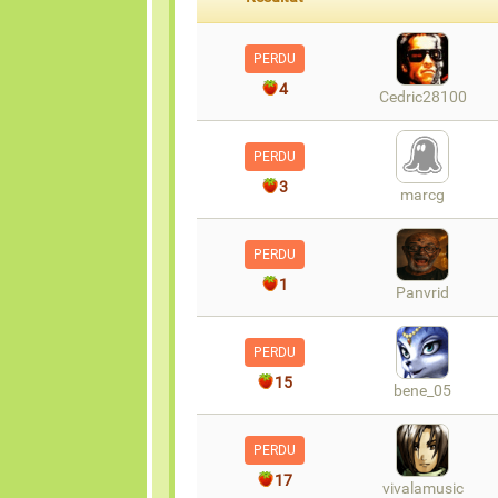
PERDU
4
Cedric28100
PERDU
3
marcg
PERDU
1
Panvrid
PERDU
15
bene_05
PERDU
17
vivalamusic