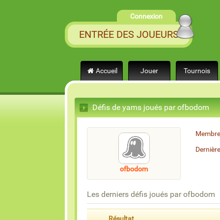
Connexion
ENTRÉE DES JOUEURS
Accueil
Jouer
Tournois
Défis de yams joués par ofbodom
Membre
Dernièr
ofbodom
Les derniers défis joués par ofbodom
Résultat