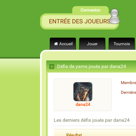
Connexion
ENTRÉE DES JOUEURS
Accueil
Jouer
Tournois
Défis de yams joués par dana24
Membre
Dernièr
dana24
Les derniers défis joués par dana24
Résultat