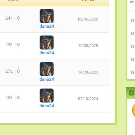
et
244
|
0
02/06/2026
dana24
293
|
0
12/08/2025
dana24
272
|
0
14/03/2025
dana24
258
|
0
02/10/2024
dana24