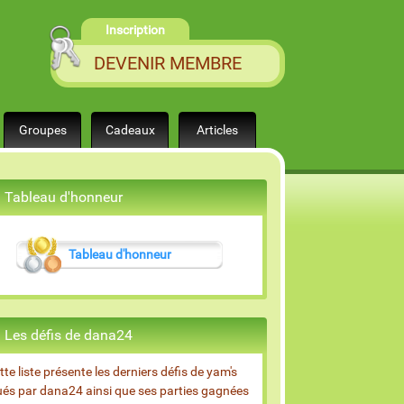
Inscription
DEVENIR MEMBRE
Groupes
Cadeaux
Articles
Tableau d'honneur
Tableau d'honneur
Les défis de dana24
tte liste présente les derniers défis de yam's
ués par dana24 ainsi que ses parties gagnées