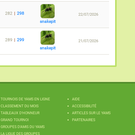
282
|
298
22/07/2026
snakepit
289
|
299
21/07/2026
snakepit
TOURNOIS DE YAMS EN LIGNE
AIDE
CLASSEMENT DU MOIS
ACCESSIBILITÉ
TABLEAUX D'HONNEUR
ARTICLES SUR LE YAMS
GRAND TOURNOI
PARTENAIRES
GROUPES D'AMIS DU YAMS
LA LIGUE DES GROUPES