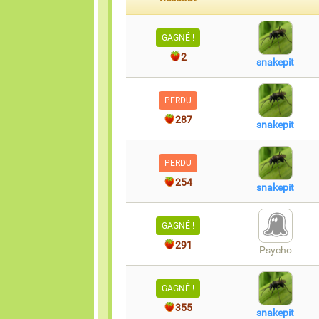
GAGNÉ !
2
snakepit
PERDU
287
snakepit
PERDU
254
snakepit
GAGNÉ !
291
Psycho
GAGNÉ !
355
snakepit