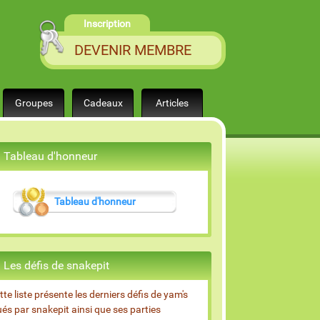
Inscription
DEVENIR MEMBRE
Groupes
Cadeaux
Articles
Tableau d'honneur
Tableau d'honneur
Les défis de snakepit
tte liste présente les derniers défis de yam's
ués par snakepit ainsi que ses parties