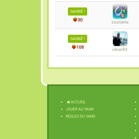
GAGNÉ !
30
zounette
GAGNÉ !
108
oliver83
ACCUEIL
JOUER AU YAMS
RÈGLES DU YAMS