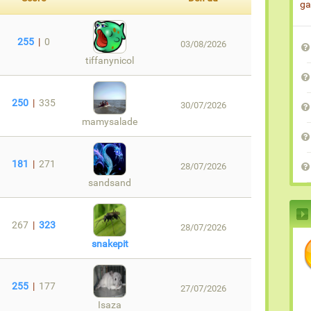
ga
255
|
0
03/08/2026
tiffanynicol
250
|
335
30/07/2026
mamysalade
181
|
271
28/07/2026
sandsand
267
|
323
28/07/2026
snakepit
255
|
177
27/07/2026
Isaza