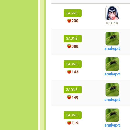
GAGNÉ !
230
wlaina
GAGNÉ !
388
snakepit
GAGNÉ !
143
snakepit
GAGNÉ !
149
snakepit
GAGNÉ !
119
snakepit