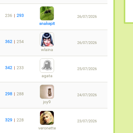
236
|
293
26/07/2026
snakepit
362
|
254
26/07/2026
wlaina
342
|
233
25/07/2026
agata
298
|
288
24/07/2026
joy9
329
|
228
23/07/2026
veronette