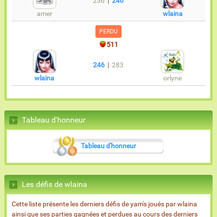
236
|
246
amer
wlaina
PERDU
511
246
|
283
wlaina
orlyne
Tableau d'honneur
Tableau d'honneur
Les défis de wlaina
Cette liste présente les derniers défis de yam's joués par wlaina
ainsi que ses parties gagnées et perdues au cours des derniers