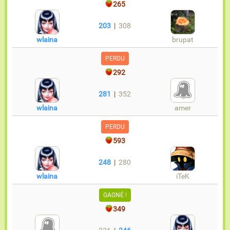
265
203
|
308
wlaina
brupat
PERDU
292
281
|
352
wlaina
amer
PERDU
593
248
|
280
wlaina
iTeK
GAGNÉ !
349