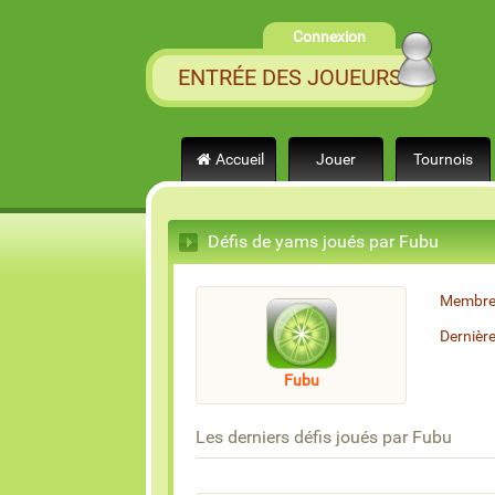
Connexion
ENTRÉE DES JOUEURS
Accueil
Jouer
Tournois
Défis de yams joués par Fubu
Membre
Dernièr
Fubu
Les derniers défis joués par Fubu