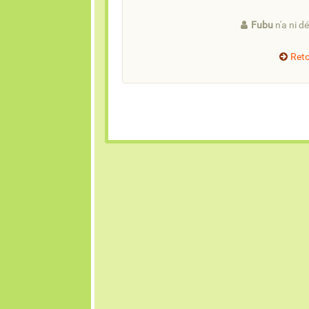
Fubu
n'a ni dé
Reto