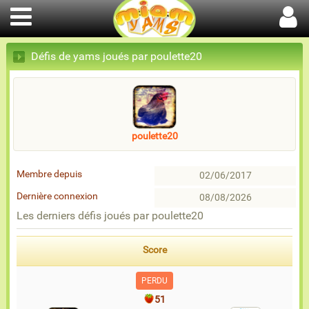
Défis de yams joués par poulette20
poulette20
Membre depuis
02/06/2017
Dernière connexion
08/08/2026
Les derniers défis joués par poulette20
Score
PERDU
51