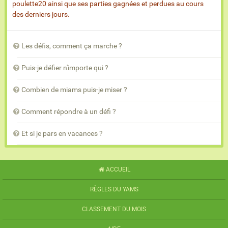
poulette20 ainsi que ses parties gagnées et perdues au cours
des derniers jours.
Les défis, comment ça marche ?
Puis-je défier n'importe qui ?
Combien de miams puis-je miser ?
Comment répondre à un défi ?
Et si je pars en vacances ?
ACCUEIL
RÈGLES DU YAMS
CLASSEMENT DU MOIS