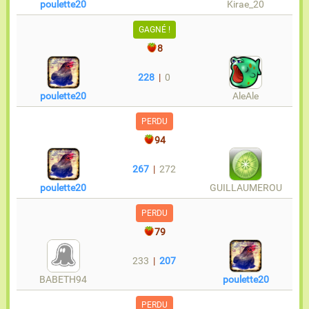
poulette20
Kirae_20
GAGNÉ !
8
228
|
0
poulette20
AleAle
PERDU
94
267
|
272
poulette20
GUILLAUMEROU
PERDU
79
233
|
207
BABETH94
poulette20
PERDU