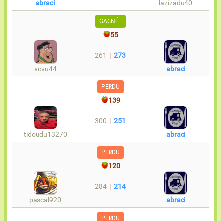
abraci
lazizadu40
GAGNÉ !
55
261
|
273
acvu44
abraci
PERDU
139
300
|
251
tidoudu13270
abraci
PERDU
120
284
|
214
pascal920
abraci
PERDU