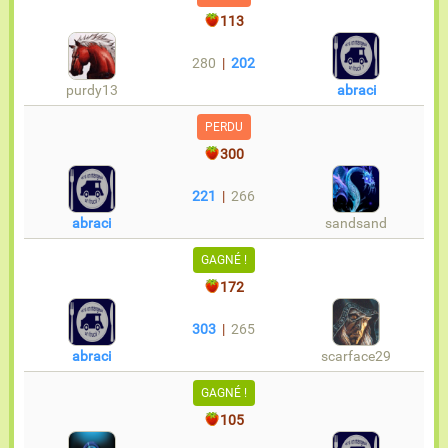
113
280
|
202
purdy13
abraci
PERDU
300
221
|
266
abraci
sandsand
GAGNÉ !
172
303
|
265
abraci
scarface29
GAGNÉ !
105