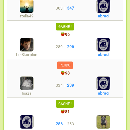
303
|
347
stella49
abraci
GAGNÉ !
96
289
|
296
Le-Skorpion
abraci
PERDU
98
334
|
239
Isaza
abraci
GAGNÉ !
81
286
|
253