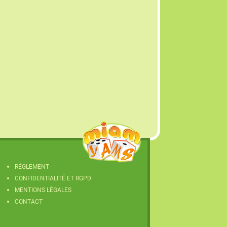
RÉGLEMENT
CONFIDENTIALITÉ ET RGPD
MENTIONS LÉGALES
CONTACT