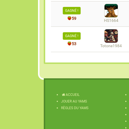
GAGNÉ !
59
HS1664
GAGNÉ !
53
Totone1984
ACCUEIL
JOUER AU YAMS
RÈGLES DU YAMS