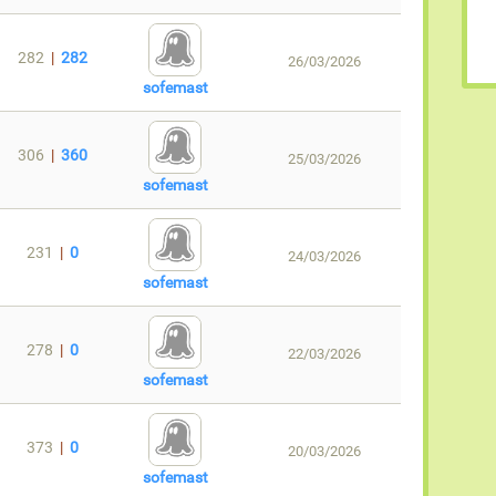
282
|
282
26/03/2026
sofemast
306
|
360
25/03/2026
sofemast
231
|
0
24/03/2026
sofemast
278
|
0
22/03/2026
sofemast
373
|
0
20/03/2026
sofemast