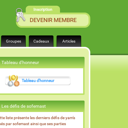
Inscription
DEVENIR MEMBRE
Groupes
Cadeaux
Articles
Tableau d'honneur
Tableau d'honneur
Les défis de sofemast
tte liste présente les derniers défis de yam's
ués par sofemast ainsi que ses parties