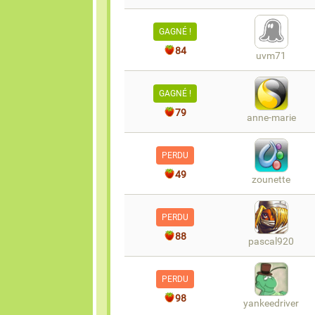
GAGNÉ !
84
uvm71
GAGNÉ !
79
anne-marie
PERDU
49
zounette
PERDU
88
pascal920
PERDU
98
yankeedriver