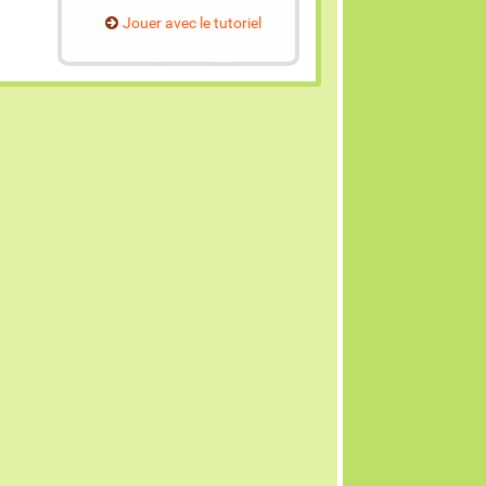
Jouer avec le tutoriel