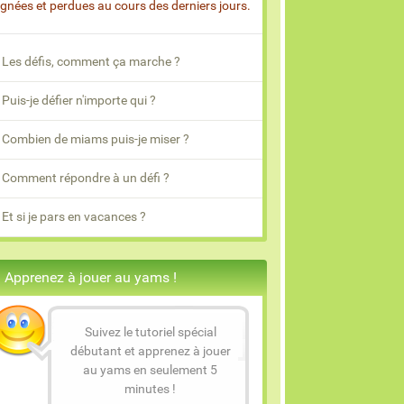
gnées et perdues au cours des derniers jours.
Les défis, comment ça marche ?
Puis-je défier n'importe qui ?
Combien de miams puis-je miser ?
Comment répondre à un défi ?
Et si je pars en vacances ?
Apprenez à jouer au yams !
Suivez le tutoriel spécial
débutant et apprenez à jouer
au yams en seulement 5
minutes !