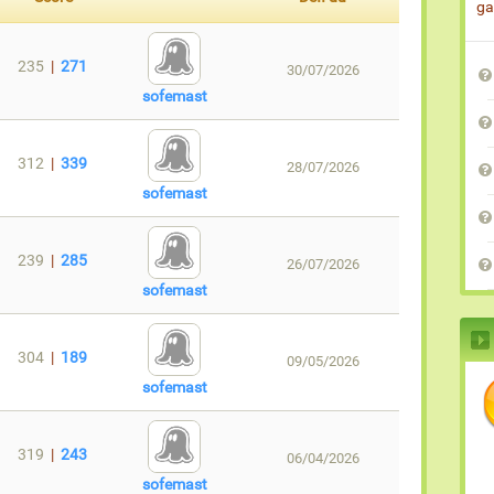
ga
235
|
271
30/07/2026
sofemast
312
|
339
28/07/2026
sofemast
239
|
285
26/07/2026
sofemast
304
|
189
09/05/2026
sofemast
319
|
243
06/04/2026
sofemast