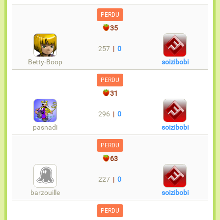
PERDU
35
257
|
0
Betty-Boop
soizibobi
PERDU
31
296
|
0
pasnadi
soizibobi
PERDU
63
227
|
0
barzouille
soizibobi
PERDU