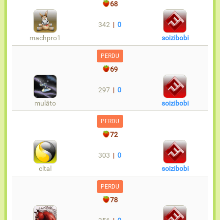
68
342
|
0
machpro1
soizibobi
PERDU
69
297
|
0
mulâto
soizibobi
PERDU
72
303
|
0
cltal
soizibobi
PERDU
78