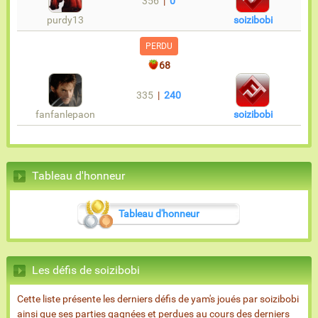
356
|
0
purdy13
soizibobi
PERDU
68
335
|
240
fanfanlepaon
soizibobi
Tableau d'honneur
Tableau d'honneur
Les défis de soizibobi
Cette liste présente les derniers défis de yam's joués par soizibobi
ainsi que ses parties gagnées et perdues au cours des derniers