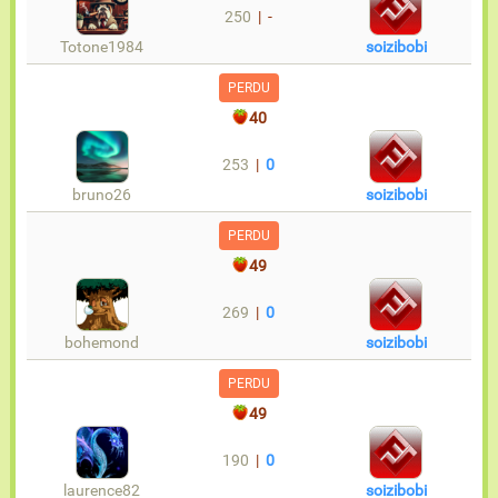
250
| -
Totone1984
soizibobi
PERDU
40
253
|
0
bruno26
soizibobi
PERDU
49
269
|
0
bohemond
soizibobi
PERDU
49
190
|
0
laurence82
soizibobi