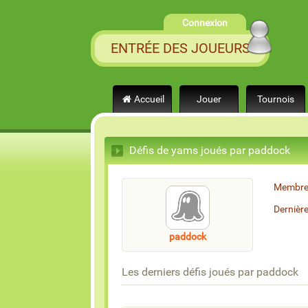
Connexion
ENTRÉE DES JOUEURS
Accueil
Jouer
Tournois
Défis de yams joués par paddock
Membre
Dernièr
paddock
Les derniers défis joués par paddock