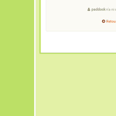
paddock
n'a ni 
Retour