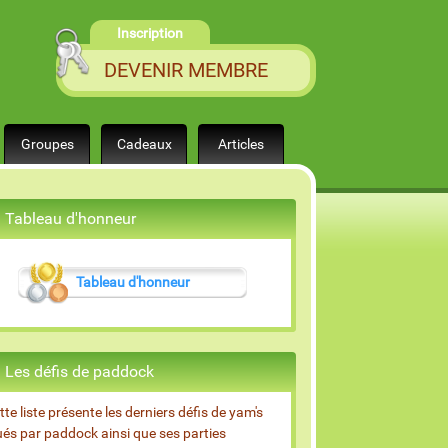
Inscription
DEVENIR MEMBRE
Groupes
Cadeaux
Articles
Tableau d'honneur
Tableau d'honneur
Les défis de paddock
tte liste présente les derniers défis de yam's
ués par paddock ainsi que ses parties