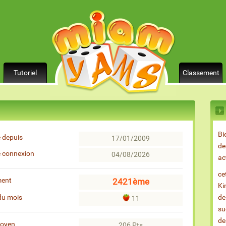
Tutoriel
Classement
Bi
 depuis
17/01/2009
de
e connexion
04/08/2026
ac
ce
ment
2421ème
Ki
du mois
de
11
su
de
moyen
206 Pts