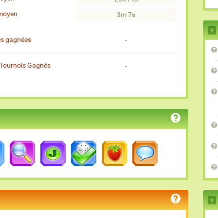
moyen
3m 7s
es gagnées
-
Tournois Gagnés
-