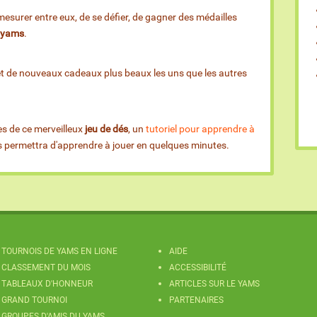
esurer entre eux, de se défier, de gagner des médailles
e yams
.
et de nouveaux cadeaux plus beaux les uns que les autres
es de ce merveilleux
jeu de dés
, un
tutoriel pour apprendre à
us permettra d'apprendre à jouer en quelques minutes.
TOURNOIS DE YAMS EN LIGNE
AIDE
CLASSEMENT DU MOIS
ACCESSIBILITÉ
TABLEAUX D'HONNEUR
ARTICLES SUR LE YAMS
GRAND TOURNOI
PARTENAIRES
GROUPES D'AMIS DU YAMS