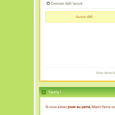
Dernier défi lancé
Aucun défi
Vous devez ê
Yam's !
Si vous aimez
jouer au yams
, Miam-Yams.com 