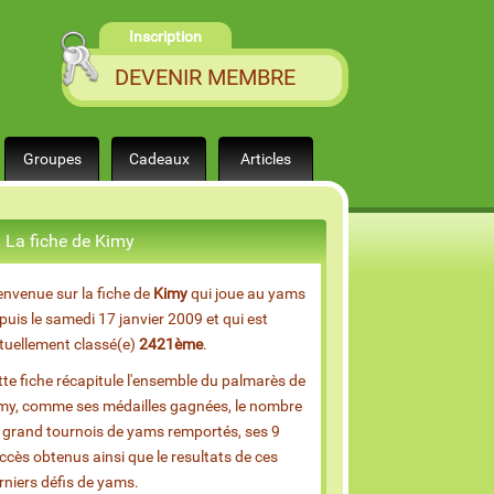
Inscription
DEVENIR MEMBRE
Groupes
Cadeaux
Articles
La fiche de Kimy
envenue sur la fiche de
Kimy
qui joue au yams
puis le samedi 17 janvier 2009 et qui est
tuellement classé(e)
2421ème
.
tte fiche récapitule l'ensemble du palmarès de
my, comme ses médailles gagnées, le nombre
 grand tournois de yams remportés, ses 9
ccès obtenus ainsi que le resultats de ces
rniers défis de yams.