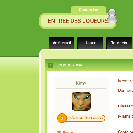
Connexion
ENTRÉE DES JOUEURS
Accueil
Jouer
Tournois
Joueur Kimy
Membre
Kimy
Dernièr
Classe
Miams 
9
Spécialiste des Lancers
Score 
Ecrire