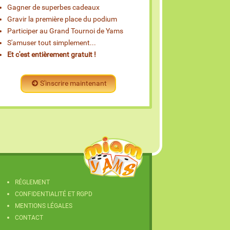
Gagner de superbes cadeaux
Gravir la première place du podium
Participer au Grand Tournoi de Yams
S'amuser tout simplement...
Et c'est entièrement gratuit !
S'inscrire maintenant
RÉGLEMENT
CONFIDENTIALITÉ ET RGPD
MENTIONS LÉGALES
CONTACT