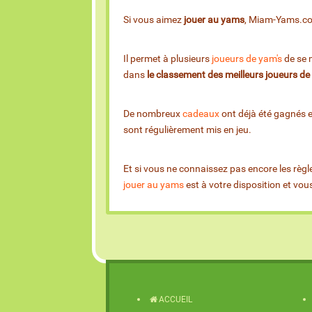
Si vous aimez
jouer au yams
, Miam-Yams.com 
Il permet à plusieurs
joueurs de yam's
de se m
dans
le classement des meilleurs joueurs d
De nombreux
cadeaux
ont déjà été gagnés 
sont régulièrement mis en jeu.
Et si vous ne connaissez pas encore les règl
jouer au yams
est à votre disposition et vo
ACCUEIL