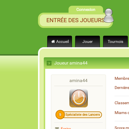
Connexion
ENTRÉE DES JOUEURS
Accueil
Jouer
Tournois
Joueur amina44
Membre
amina44
Dernièr
Classe
Miams 
9
Spécialiste des Lancers
Score 
Ecrire