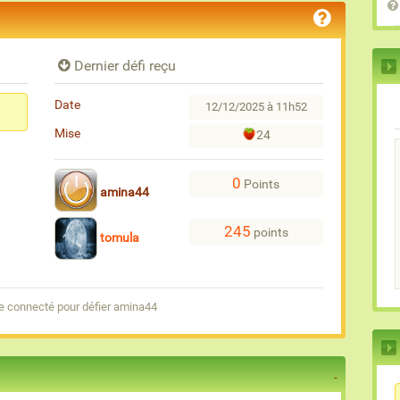
Dernier défi reçu
Date
12/12/2025 à 11h52
Mise
24
0
Points
amina44
245
points
tomula
e connecté pour défier amina44