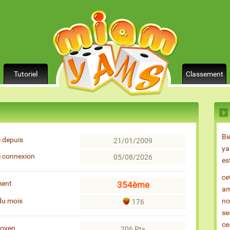
Tutoriel
Classement
Bi
 depuis
21/01/2009
ya
e connexion
05/08/2026
es
ce
ment
354ème
am
du mois
no
176
se
ce
moyen
206 Pts