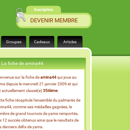
Inscription
DEVENIR MEMBRE
Groupes
Cadeaux
Articles
La fiche de amina44
envenue sur la fiche de
amina44
qui joue au
ms depuis le mercredi 21 janvier 2009 et qui
t actuellement classé(e)
354ème
.
tte fiche récapitule l'ensemble du palmarès de
ina44, comme ses médailles gagnées, le
mbre de grand tournois de yams remportés,
s 12 succès obtenus ainsi que le resultats de
s derniers défis de yams.