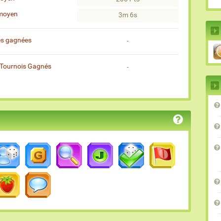
moyen
3m 6s
es gagnées
-
Tournois Gagnés
-
)