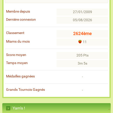
Membre depuis
27/01/2009
Dernière connexion
05/08/2026
Classement
2624ème
Miams du mois
11
Score moyen
205 Pts
Temps moyen
3m 5s
Médailles gagnées
-
Grands Tournois Gagnés
-
Yam's !