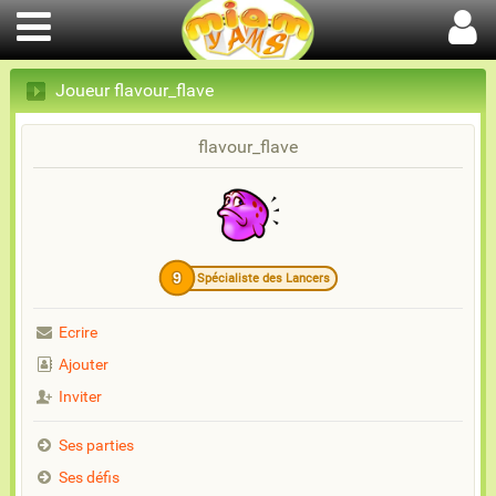
Joueur flavour_flave
flavour_flave
9
Spécialiste des Lancers
Ecrire
Ajouter
Inviter
Ses parties
Ses défis