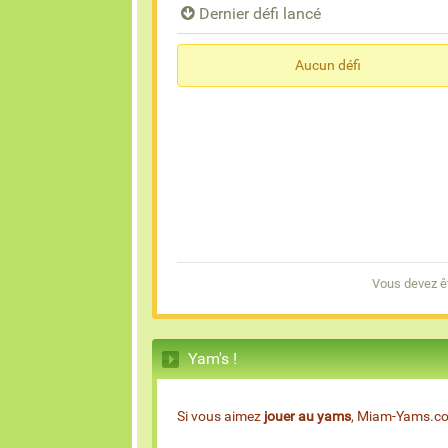
Dernier défi lancé
Aucun défi
Vous devez ê
Yam's !
Si vous aimez
jouer au yams
, Miam-Yams.com 