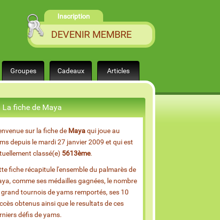
Inscription
DEVENIR MEMBRE
Groupes
Cadeaux
Articles
La fiche de Maya
envenue sur la fiche de
Maya
qui joue au
ms depuis le mardi 27 janvier 2009 et qui est
tuellement classé(e)
5613ème
.
tte fiche récapitule l'ensemble du palmarès de
ya, comme ses médailles gagnées, le nombre
 grand tournois de yams remportés, ses 10
ccès obtenus ainsi que le resultats de ces
rniers défis de yams.