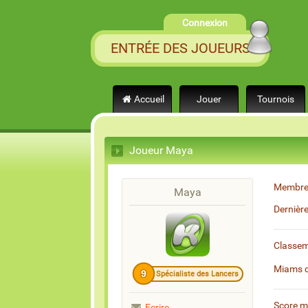
Connexion
ENTRÉE DES JOUEURS
Accueil
Jouer
Tournois
Joueur Maya
Membre
Maya
Dernièr
Classe
Miams 
9
Spécialiste des Lancers
Score 
Ecrire