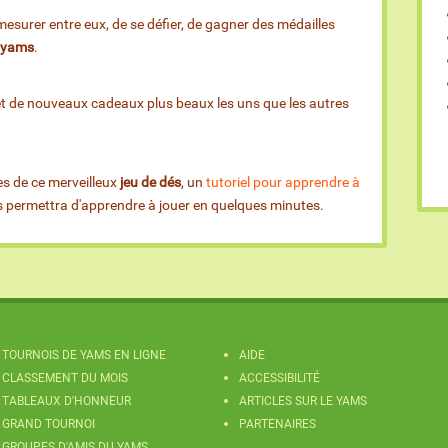
esurer entre eux, de se défier, de gagner des médailles
e yams
.
et de nouveaux cadeaux plus beaux les uns que les autres
es de ce merveilleux
jeu de dés
, un
tutoriel pour apprendre à
us permettra d'apprendre à jouer en quelques minutes.
TOURNOIS DE YAMS EN LIGNE
AIDE
CLASSEMENT DU MOIS
ACCESSIBILITÉ
TABLEAUX D'HONNEUR
ARTICLES SUR LE YAMS
GRAND TOURNOI
PARTENAIRES
GROUPES D'AMIS DU YAMS