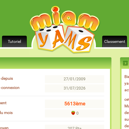
Tutoriel
Classement
Bi
 depuis
27/01/2009
ya
e connexion
31/07/2026
ac
ce
ment
5613ème
Ma
du mois
de
0
su
de
moyen
207 Pts