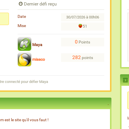
Dernier défi reçu
Date
30/07/2026 à 00h06
Mise
51
0
Points
Maya
282
points
missco
tre connecté pour défier Maya
est le site qu'il vous faut !