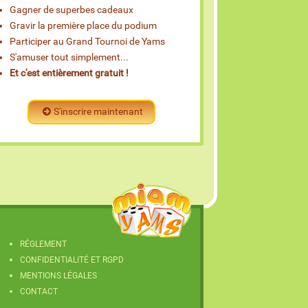
Gagner de superbes cadeaux
Gravir la première place du podium
Participer au Grand Tournoi de Yams
S'amuser tout simplement...
Et c'est entièrement gratuit !
S'inscrire maintenant
RÉGLEMENT
CONFIDENTIALITÉ ET RGPD
MENTIONS LÉGALES
CONTACT