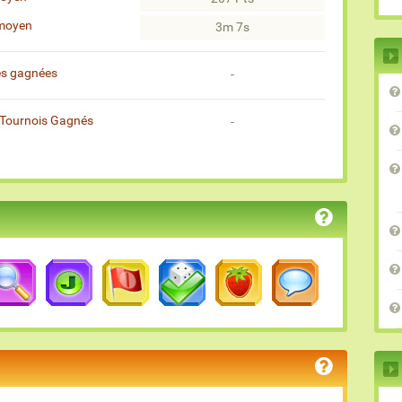
moyen
3m 7s
es gagnées
-
Tournois Gagnés
-
)