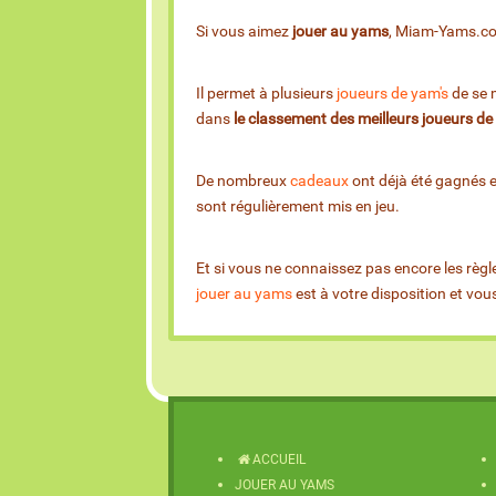
Si vous aimez
jouer au yams
, Miam-Yams.com 
Il permet à plusieurs
joueurs de yam's
de se m
dans
le classement des meilleurs joueurs d
De nombreux
cadeaux
ont déjà été gagnés 
sont régulièrement mis en jeu.
Et si vous ne connaissez pas encore les règl
jouer au yams
est à votre disposition et vo
ACCUEIL
JOUER AU YAMS