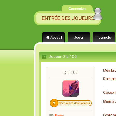
Connexion
ENTRÉE DES JOUEURS
Accueil
Jouer
Tournois
Joueur DILI100
Membre
DILI100
Dernièr
Classe
Miams 
9
Spécialiste des Lancers
Score 
Ecrire