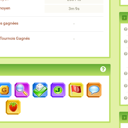
moyen
3m 9s
es gagnées
-
Tournois Gagnés
-
)