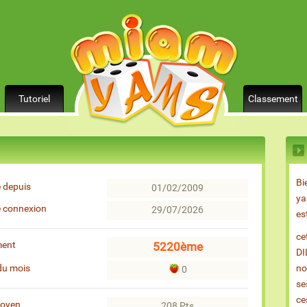
Tutoriel
Classement
Bi
 depuis
01/02/2009
ya
e connexion
29/07/2026
es
ce
ment
5220ème
DI
du mois
no
0
se
ce
moyen
208 Pts