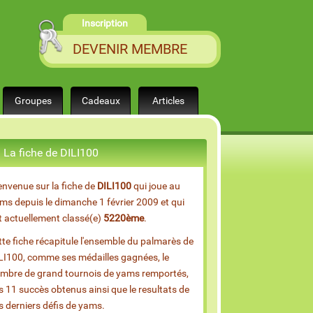
Inscription
DEVENIR MEMBRE
Groupes
Cadeaux
Articles
La fiche de DILI100
envenue sur la fiche de
DILI100
qui joue au
ms depuis le dimanche 1 février 2009 et qui
t actuellement classé(e)
5220ème
.
tte fiche récapitule l'ensemble du palmarès de
LI100, comme ses médailles gagnées, le
mbre de grand tournois de yams remportés,
s 11 succès obtenus ainsi que le resultats de
s derniers défis de yams.