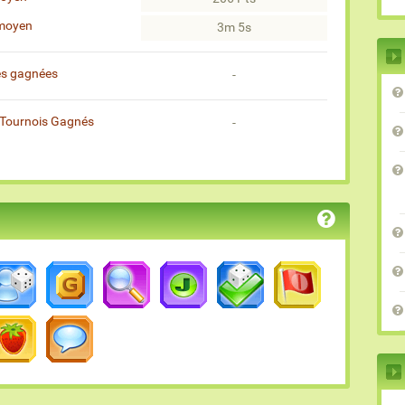
moyen
3m 5s
es gagnées
-
Tournois Gagnés
-
)