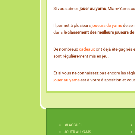
Si vous aimez
jouer au yams
, Miam-Yams.com 
Il permet à plusieurs
joueurs de yam's
de se m
dans
le classement des meilleurs joueurs d
De nombreux
cadeaux
ont déjà été gagnés 
sont régulièrement mis en jeu.
Et si vous ne connaissez pas encore les règl
jouer au yams
est à votre disposition et vo
ACCUEIL
JOUER AU YAMS