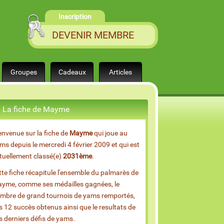
Inscription
DEVENIR MEMBRE
Groupes
Cadeaux
Articles
La fiche de Mayme
envenue sur la fiche de
Mayme
qui joue au
ms depuis le mercredi 4 février 2009 et qui est
tuellement classé(e)
2031ème
.
tte fiche récapitule l'ensemble du palmarès de
yme, comme ses médailles gagnées, le
mbre de grand tournois de yams remportés,
s 12 succès obtenus ainsi que le resultats de
s derniers défis de yams.