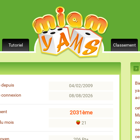
Tutoriel
Classement
Bi
 depuis
04/02/2009
ya
e connexion
08/08/2026
ac
ce
ment
2031ème
Ma
du mois
no
21
se
ce
moyen
206 Pts