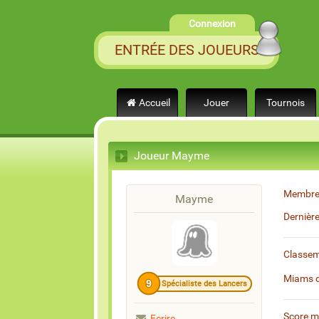
Connexion
ENTRÉE DES JOUEURS
Accueil
Jouer
Tournois
Joueur Mayme
Membre
Mayme
Dernièr
Classe
Miams 
9
Spécialiste des Lancers
Score 
Ecrire