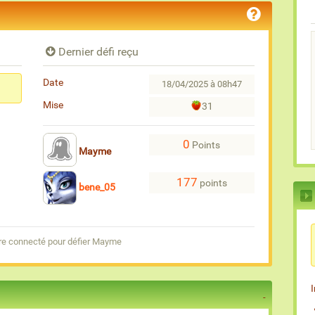
Dernier défi reçu
Date
18/04/2025 à 08h47
Mise
31
0
Points
Mayme
177
points
bene_05
re connecté pour défier Mayme