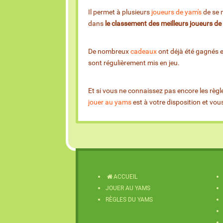
Il permet à plusieurs
joueurs de yam's
de se m
dans
le classement des meilleurs joueurs d
De nombreux
cadeaux
ont déjà été gagnés 
sont régulièrement mis en jeu.
Et si vous ne connaissez pas encore les règl
jouer au yams
est à votre disposition et vo
ACCUEIL
JOUER AU YAMS
RÈGLES DU YAMS