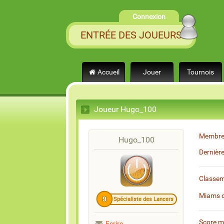
Connexion
ENTRÉE DES JOUEURS
Accueil
Jouer
Tournois
Joueur Hugo_100
Membre
Hugo_100
Dernièr
Classe
Miams 
9
Spécialiste des Lancers
Score 
Ecrire