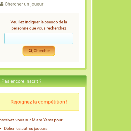
Chercher un joueur
Veuillez indiquer le pseudo de la
personne que vous recherchez
Chercher
Pas encore inscrit ?
Rejoignez la compétition !
Inscrivez-vous sur Miam-Yams pour :
Défier les autres joueurs