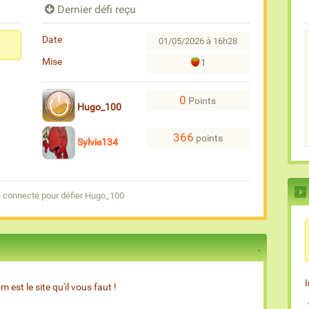
Dernier défi reçu
Date
01/05/2026 à 16h28
Mise
1
0
Points
Hugo_100
366
points
Sylvie134
e connecté pour défier Hugo_100
est le site qu'il vous faut !