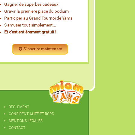
Gagner de superbes cadeaux
Gravir la première place du podium
Participer au Grand Tournoi de Yams
S'amuser tout simplement...
Et c'est entièrement gratuit !
S'inscrire maintenant
RÉGLEMENT
CONFIDENTIALITÉ ET RGPD
MENTIONS LÉGALES
CONTACT