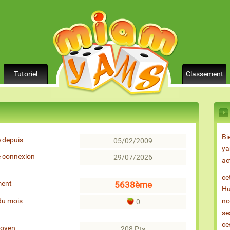
Tutoriel
Classement
Bi
 depuis
05/02/2009
ya
e connexion
29/07/2026
ac
ce
ment
5638ème
Hu
du mois
no
0
se
ce
moyen
208 Pts