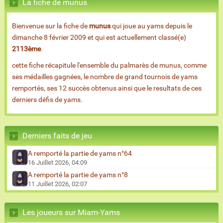
La fiche de munus
Bienvenue sur la fiche de
munus
qui joue au yams depuis le
dimanche 8 février 2009 et qui est actuellement classé(e)
2113ème
.
cette fiche récapitule l'ensemble du palmarès de munus, comme
ses médailles gagnées, le nombre de grand tournois de yams
remportés, ses 12 succès obtenus ainsi que le resultats de ces
derniers défis de yams.
Derniers faits de jeu
A remporté la partie de yams n°64
16 Juillet 2026, 04:09
A remporté la partie de yams n°8
11 Juillet 2026, 02:07
Les joueurs sur Miam-Yams