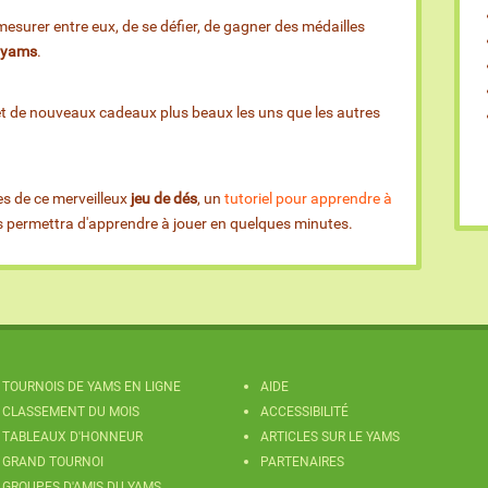
esurer entre eux, de se défier, de gagner des médailles
e yams
.
et de nouveaux cadeaux plus beaux les uns que les autres
es de ce merveilleux
jeu de dés
, un
tutoriel pour apprendre à
us permettra d'apprendre à jouer en quelques minutes.
TOURNOIS DE YAMS EN LIGNE
AIDE
CLASSEMENT DU MOIS
ACCESSIBILITÉ
TABLEAUX D'HONNEUR
ARTICLES SUR LE YAMS
GRAND TOURNOI
PARTENAIRES
GROUPES D'AMIS DU YAMS