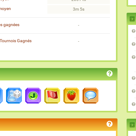
moyen
3m 5s
es gagnées
-
Tournois Gagnés
-