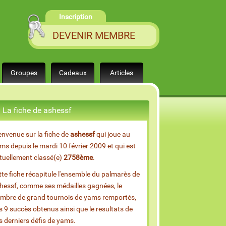
Inscription
DEVENIR MEMBRE
Groupes
Cadeaux
Articles
La fiche de ashessf
envenue sur la fiche de
ashessf
qui joue au
ms depuis le mardi 10 février 2009 et qui est
tuellement classé(e)
2758ème
.
tte fiche récapitule l'ensemble du palmarès de
hessf, comme ses médailles gagnées, le
mbre de grand tournois de yams remportés,
s 9 succès obtenus ainsi que le resultats de
s derniers défis de yams.