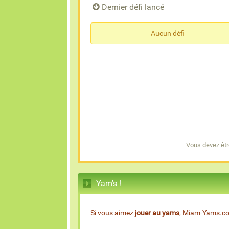
Dernier défi lancé
Aucun défi
Vous devez êtr
Yam's !
Si vous aimez
jouer au yams
, Miam-Yams.com 