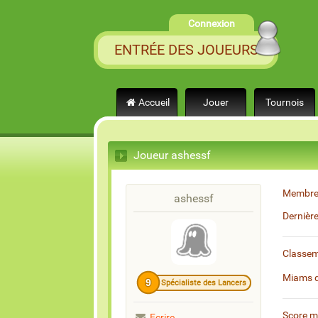
Connexion
ENTRÉE DES JOUEURS
Accueil
Jouer
Tournois
Joueur ashessf
Membre
ashessf
Dernièr
Classe
Miams 
9
Spécialiste des Lancers
Score 
Ecrire