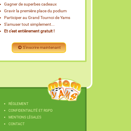
Gagner de superbes cadeaux
Gravir la première place du podium
Participer au Grand Tournoi de Yams
S'amuser tout simplement...
Et c'est entièrement gratuit !
S'inscrire maintenant
RÉGLEMENT
CONFIDENTIALITÉ ET RGPD
MENTIONS LÉGALES
CONTACT