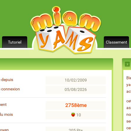
Tutoriel
Classement
Bi
 depuis
10/02/2009
ya
e connexion
05/08/2026
ac
ce
ment
2758ème
as
du mois
no
10
se
ce
moyen
205 Pts