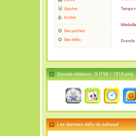
Ajouter
Temps 
Inviter
Médaill
Ses parties
Ses défis
Grands 
Succès obtenus : 9 (190 / 1515 pts)
Les derniers défis de ashessf