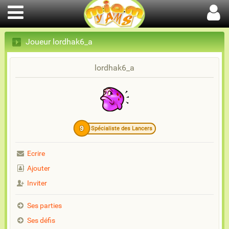
Joueur lordhak6_a
lordhak6_a
9
Spécialiste des Lancers
Ecrire
Ajouter
Inviter
Ses parties
Ses défis