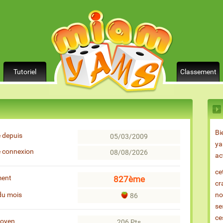
Tutoriel
Classement
Bi
 depuis
05/03/2009
ya
e connexion
08/08/2026
ac
ce
ment
827ème
cr
du mois
no
86
se
ce
moyen
206 Pts