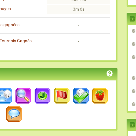
moyen
3m 6s
es gagnées
-
Tournois Gagnés
-
)