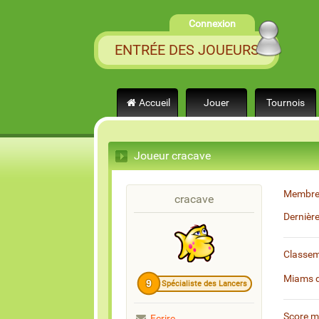
Connexion
ENTRÉE DES JOUEURS
Accueil
Jouer
Tournois
Joueur cracave
Membre
cracave
Dernièr
Classe
Miams 
9
Spécialiste des Lancers
Score 
Ecrire