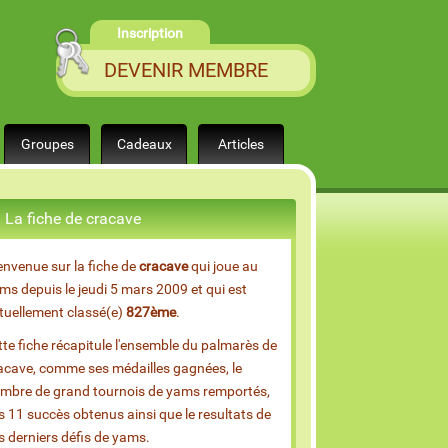
Inscription
DEVENIR MEMBRE
Groupes
Cadeaux
Articles
La fiche de cracave
envenue sur la fiche de
cracave
qui joue au
ms depuis le jeudi 5 mars 2009 et qui est
tuellement classé(e)
827ème
.
tte fiche récapitule l'ensemble du palmarès de
acave, comme ses médailles gagnées, le
mbre de grand tournois de yams remportés,
s 11 succès obtenus ainsi que le resultats de
s derniers défis de yams.