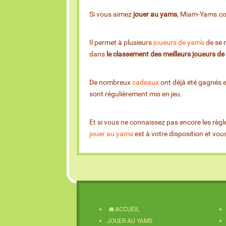
Si vous aimez
jouer au yams
, Miam-Yams.com 
Il permet à plusieurs
joueurs de yam's
de se m
dans
le classement des meilleurs joueurs d
De nombreux
cadeaux
ont déjà été gagnés 
sont régulièrement mis en jeu.
Et si vous ne connaissez pas encore les règl
jouer au yams
est à votre disposition et vo
ACCUEIL
JOUER AU YAMS