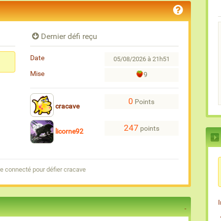
Dernier défi reçu
Date
05/08/2026 à 21h51
Mise
9
0
Points
cracave
247
points
licorne92
e connecté pour défier cracave