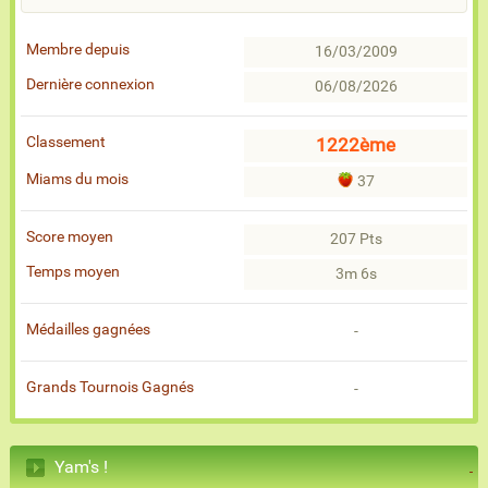
Membre depuis
16/03/2009
Dernière connexion
06/08/2026
Classement
1222ème
Miams du mois
37
Score moyen
207 Pts
Temps moyen
3m 6s
Médailles gagnées
-
Grands Tournois Gagnés
-
Yam's !