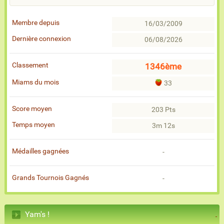
Membre depuis
16/03/2009
Dernière connexion
06/08/2026
Classement
1346ème
Miams du mois
33
Score moyen
203 Pts
Temps moyen
3m 12s
Médailles gagnées
-
Grands Tournois Gagnés
-
Yam's !