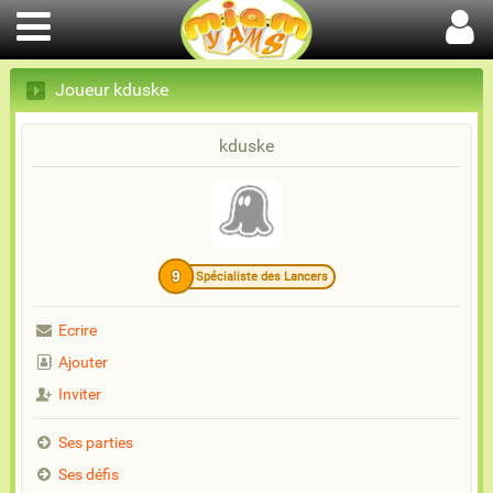
Joueur kduske
kduske
9
Spécialiste des Lancers
Ecrire
Ajouter
Inviter
Ses parties
Ses défis