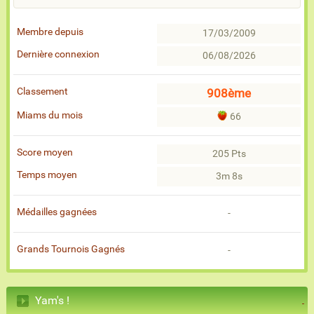
Membre depuis
17/03/2009
Dernière connexion
06/08/2026
Classement
908ème
Miams du mois
66
Score moyen
205 Pts
Temps moyen
3m 8s
Médailles gagnées
-
Grands Tournois Gagnés
-
Yam's !