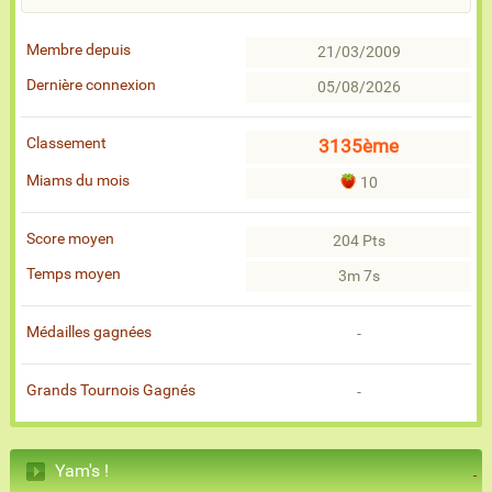
Membre depuis
21/03/2009
Dernière connexion
05/08/2026
Classement
3135ème
Miams du mois
10
Score moyen
204 Pts
Temps moyen
3m 7s
Médailles gagnées
-
Grands Tournois Gagnés
-
Yam's !