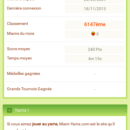
Dernière connexion
18/11/2013
Classement
6147ème
Miams du mois
0
Score moyen
240 Pts
Temps moyen
4m 13s
Médailles gagnées
-
Grands Tournois Gagnés
-
Yam's !
Si vous aimez
jouer au yams
, Miam-Yams.com est le site qu'il