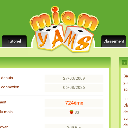
Tutoriel
Classement
Bi
 depuis
27/03/2009
ya
e connexion
06/08/2026
ac
ce
ment
724ème
Cl
du mois
de
83
su
de
moyen
209 Pts