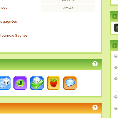
moyen
3m 4s
es gagnées
-
Tournois Gagnés
-