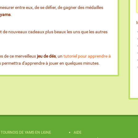
esurer entre eux, de se défier, de gagner des médailles
e yams
.
et de nouveaux cadeaux plus beaux les uns que les autres
es de ce merveilleux
jeu de dés
, un
tutoriel pour apprendre à
us permettra d'apprendre à jouer en quelques minutes.
TOURNOIS DE YAMS EN LIGNE
AIDE