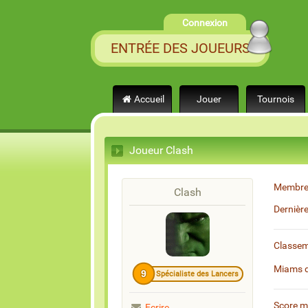
Connexion
ENTRÉE DES JOUEURS
Accueil
Jouer
Tournois
Joueur Clash
Membre
Clash
Dernièr
Classe
Miams 
9
Spécialiste des Lancers
Score 
Ecrire