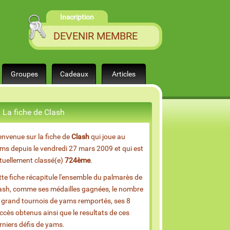
Inscription
DEVENIR MEMBRE
Groupes
Cadeaux
Articles
La fiche de Clash
envenue sur la fiche de
Clash
qui joue au
ms depuis le vendredi 27 mars 2009 et qui est
tuellement classé(e)
724ème
.
tte fiche récapitule l'ensemble du palmarès de
ash, comme ses médailles gagnées, le nombre
 grand tournois de yams remportés, ses 8
ccès obtenus ainsi que le resultats de ces
rniers défis de yams.