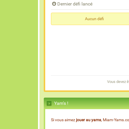
Dernier défi lancé
Aucun défi
Vous devez êt
Yam's !
Si vous aimez
jouer au yams
, Miam-Yams.com 