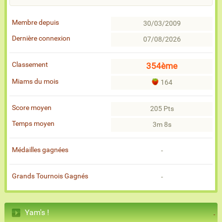
Membre depuis
30/03/2009
Dernière connexion
07/08/2026
Classement
354ème
Miams du mois
164
Score moyen
205 Pts
Temps moyen
3m 8s
Médailles gagnées
-
Grands Tournois Gagnés
-
Yam's !