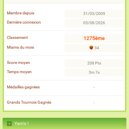
Membre depuis
31/03/2009
Dernière connexion
05/08/2026
Classement
1275ème
Miams du mois
34
Score moyen
208 Pts
Temps moyen
3m 7s
Médailles gagnées
-
Grands Tournois Gagnés
-
Yam's !