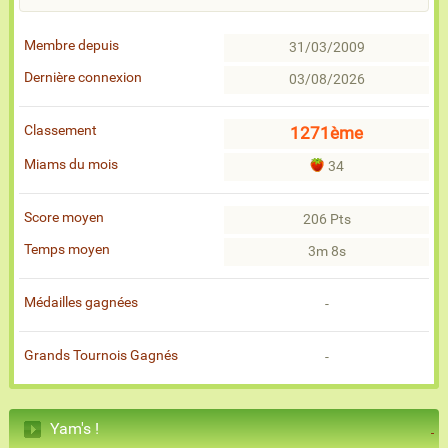
Membre depuis
31/03/2009
Dernière connexion
03/08/2026
Classement
1271ème
Miams du mois
34
Score moyen
206 Pts
Temps moyen
3m 8s
Médailles gagnées
-
Grands Tournois Gagnés
-
Yam's !