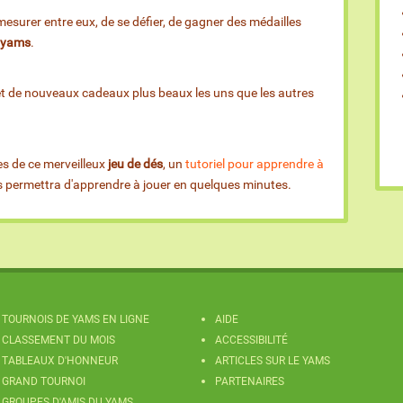
esurer entre eux, de se défier, de gagner des médailles
e yams
.
et de nouveaux cadeaux plus beaux les uns que les autres
es de ce merveilleux
jeu de dés
, un
tutoriel pour apprendre à
us permettra d'apprendre à jouer en quelques minutes.
TOURNOIS DE YAMS EN LIGNE
AIDE
CLASSEMENT DU MOIS
ACCESSIBILITÉ
TABLEAUX D'HONNEUR
ARTICLES SUR LE YAMS
GRAND TOURNOI
PARTENAIRES
GROUPES D'AMIS DU YAMS