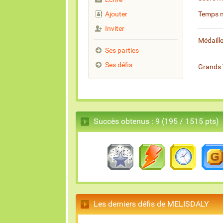
Ajouter
Temps 
Inviter
Médaill
Ses parties
Ses défis
Grands 
Succès obtenus : 9 (195 / 1515 pts)
Les derniers défis de MELISDALY