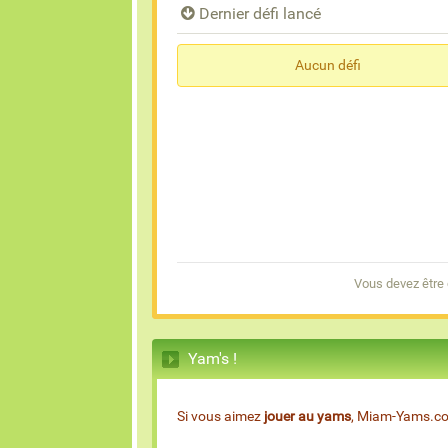
Dernier défi lancé
Aucun défi
Vous devez être
Yam's !
Si vous aimez
jouer au yams
, Miam-Yams.com 