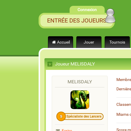
Connexion
ENTRÉE DES JOUEURS
Accueil
Jouer
Tournois
Joueur MELISDALY
Membre
MELISDALY
Dernièr
Classe
Miams 
9
Spécialiste des Lancers
Score 
Ecrire