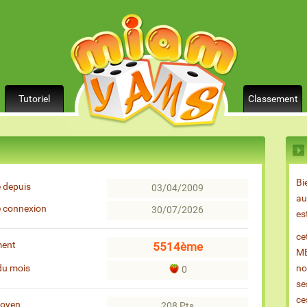
Tutoriel
Classement
Bi
 depuis
03/04/2009
au
e connexion
30/07/2026
es
ce
ment
5514ème
ME
du mois
no
0
se
ce
moyen
208 Pts