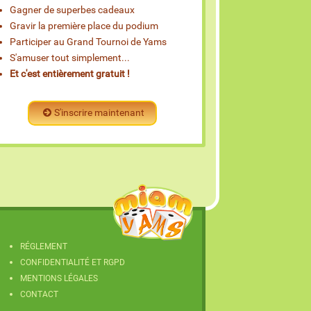
Gagner de superbes cadeaux
Gravir la première place du podium
Participer au Grand Tournoi de Yams
S'amuser tout simplement...
Et c'est entièrement gratuit !
S'inscrire maintenant
RÉGLEMENT
CONFIDENTIALITÉ ET RGPD
MENTIONS LÉGALES
CONTACT