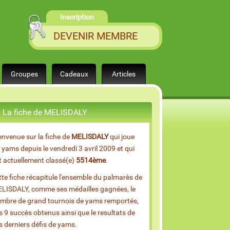
Inscription
DEVENIR MEMBRE
Groupes
Cadeaux
Articles
La fiche de MELISDALY
envenue sur la fiche de
MELISDALY
qui joue
 yams depuis le vendredi 3 avril 2009 et qui
t actuellement classé(e)
5514ème
.
tte fiche récapitule l'ensemble du palmarès de
LISDALY, comme ses médailles gagnées, le
mbre de grand tournois de yams remportés,
s 9 succès obtenus ainsi que le resultats de
s derniers défis de yams.