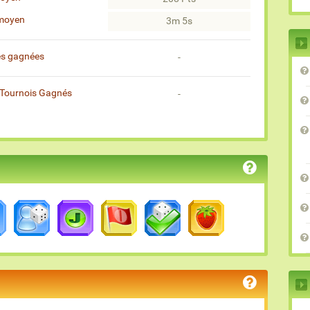
moyen
3m 5s
es gagnées
-
Tournois Gagnés
-