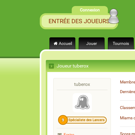
Connexion
ENTRÉE DES JOUEURS
Accueil
Jouer
Tournois
Joueur tuberox
Membre
tuberox
Dernièr
Classe
Miams 
9
Spécialiste des Lancers
Score 
Ecrire