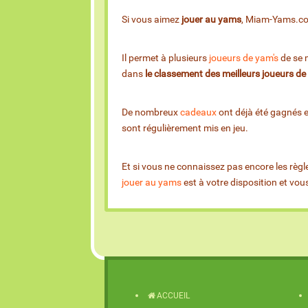
Si vous aimez
jouer au yams
, Miam-Yams.com 
Il permet à plusieurs
joueurs de yam's
de se m
dans
le classement des meilleurs joueurs d
De nombreux
cadeaux
ont déjà été gagnés 
sont régulièrement mis en jeu.
Et si vous ne connaissez pas encore les règl
jouer au yams
est à votre disposition et vo
ACCUEIL