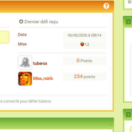
Dernier défi reçu
Date
06/06/2026 à 08h14
Mise
12
0
Points
tuberox
234
points
Miss_rainb
e connecté pour défier tuberox