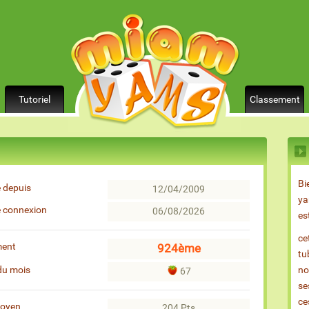
Tutoriel
Classement
Bi
 depuis
12/04/2009
ya
e connexion
06/08/2026
es
ce
ment
924ème
tu
du mois
no
67
se
ce
moyen
204 Pts