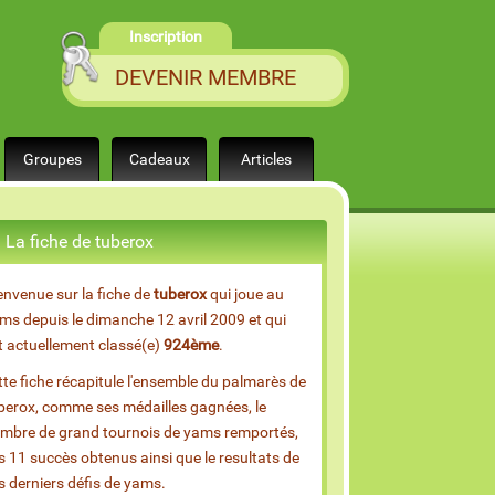
Inscription
DEVENIR MEMBRE
Groupes
Cadeaux
Articles
La fiche de tuberox
envenue sur la fiche de
tuberox
qui joue au
ms depuis le dimanche 12 avril 2009 et qui
t actuellement classé(e)
924ème
.
tte fiche récapitule l'ensemble du palmarès de
berox, comme ses médailles gagnées, le
mbre de grand tournois de yams remportés,
s 11 succès obtenus ainsi que le resultats de
s derniers défis de yams.