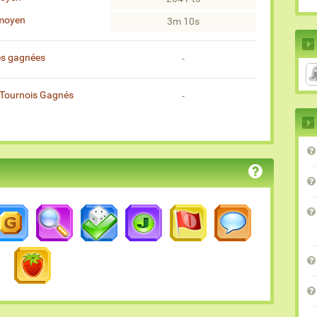
moyen
3m 10s
es gagnées
-
Tournois Gagnés
-
)