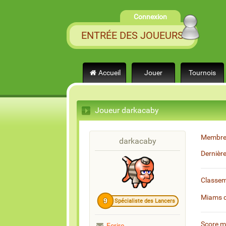
Connexion
ENTRÉE DES JOUEURS
Accueil
Jouer
Tournois
Joueur darkacaby
Membre
darkacaby
Dernièr
Classe
Miams 
9
Spécialiste des Lancers
Score 
Ecrire