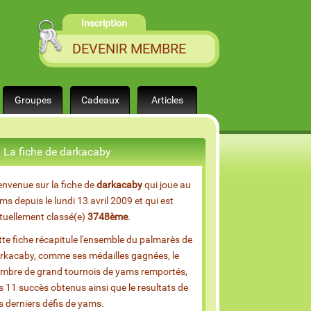
Inscription
DEVENIR MEMBRE
Groupes
Cadeaux
Articles
La fiche de darkacaby
envenue sur la fiche de
darkacaby
qui joue au
ms depuis le lundi 13 avril 2009 et qui est
tuellement classé(e)
3748ème
.
tte fiche récapitule l'ensemble du palmarès de
rkacaby, comme ses médailles gagnées, le
mbre de grand tournois de yams remportés,
s 11 succès obtenus ainsi que le resultats de
s derniers défis de yams.