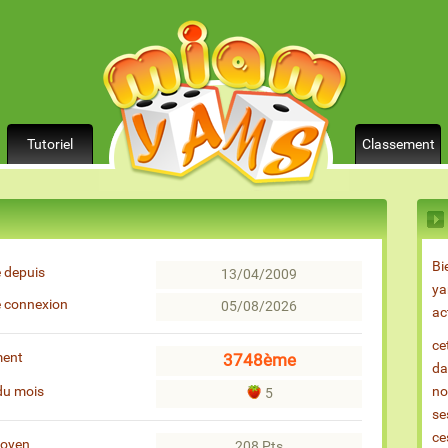
Tutoriel
Classement
Bi
 depuis
13/04/2009
ya
e connexion
05/08/2026
ac
ce
ment
3748ème
da
du mois
no
5
se
ce
moyen
208 Pts