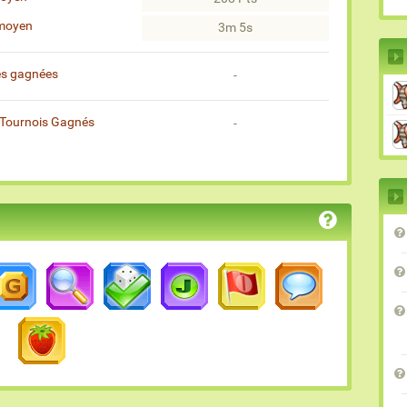
moyen
3m 5s
es gagnées
-
Tournois Gagnés
-
)