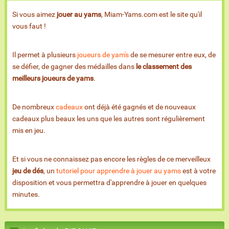
Si vous aimez
jouer au yams
, Miam-Yams.com est le site qu'il
vous faut !
Il permet à plusieurs
joueurs de yam's
de se mesurer entre eux, de
se défier, de gagner des médailles dans
le classement des
meilleurs joueurs de yams
.
De nombreux
cadeaux
ont déjà été gagnés et de nouveaux
cadeaux plus beaux les uns que les autres sont régulièrement
mis en jeu.
Et si vous ne connaissez pas encore les règles de ce merveilleux
jeu de dés
, un
tutoriel pour apprendre à jouer au yams
est à votre
disposition et vous permettra d'apprendre à jouer en quelques
minutes.