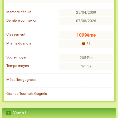
Membre depuis
25/04/2009
Dernière connexion
07/08/2026
Classement
1099ème
Miams du mois
51
Score moyen
205 Pts
Temps moyen
3m 5s
Médailles gagnées
-
Grands Tournois Gagnés
-
Yam's !